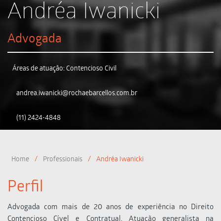
Andréa Iwanicki
Advogada
Áreas de atuação: Contencioso Civil
andrea.iwanicki@rochaebarcellos.com.br
(11) 2424-4848
Home
/
Professionais
/
Andréa Iwanicki
Perfil
Advogada com mais de 20 anos de experiência no Direito
Contencioso Cível e Contratual. Atuação generalista na